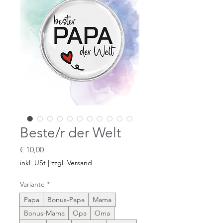
Beste/r der Welt
Preis
€ 10,00
inkl. USt
|
zzgl. Versand
Variante
*
Papa
Bonus-Papa
Mama
Bonus-Mama
Opa
Oma